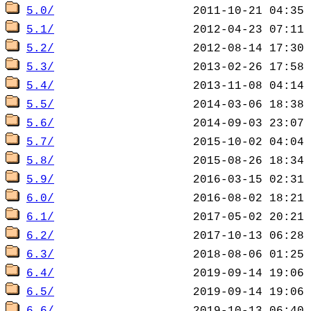
5.0/
5.1/
5.2/
5.3/
5.4/
5.5/
5.6/
5.7/
5.8/
5.9/
6.0/
6.1/
6.2/
6.3/
6.4/
6.5/