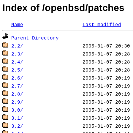
Index of /openbsd/patches
Name
Last modified
Parent Directory
2.2/
2.3/
2.4/
2.5/
2.6/
2.7/
2.8/
2.9/
3.0/
3.1/
3.2/