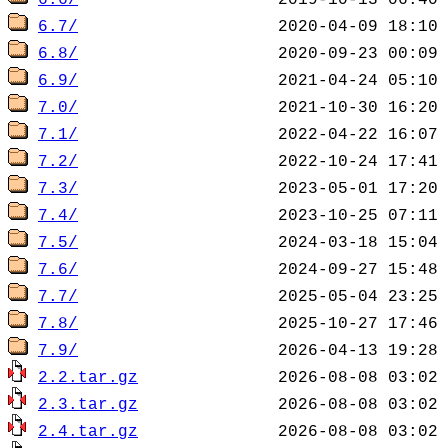
6.6/
6.7/
6.8/
6.9/
7.0/
7.1/
7.2/
7.3/
7.4/
7.5/
7.6/
7.7/
7.8/
7.9/
2.2.tar.gz
2.3.tar.gz
2.4.tar.gz