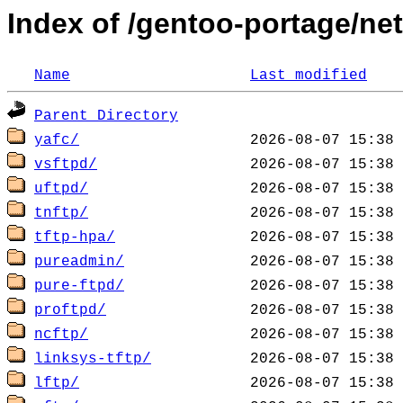
Index of /gentoo-portage/net
Name
Last modified
Parent Directory
yafc/
vsftpd/
uftpd/
tnftp/
tftp-hpa/
pureadmin/
pure-ftpd/
proftpd/
ncftp/
linksys-tftp/
lftp/