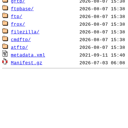
gftp/
ftpbase/
ftp/
frox/
filezilla/
cmdftp/
atftp/
metadata.xml
Manifest.gz