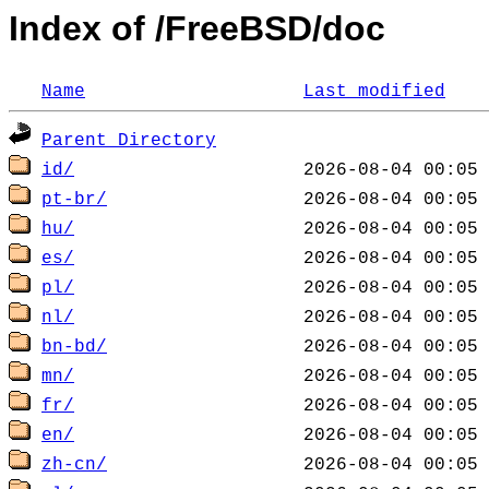
Index of /FreeBSD/doc
Name
Last modified
Parent Directory
id/
pt-br/
hu/
es/
pl/
nl/
bn-bd/
mn/
fr/
en/
zh-cn/