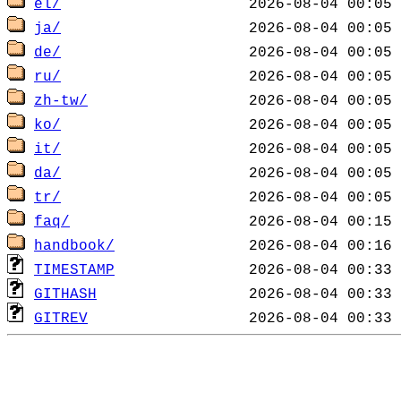
el/
ja/
de/
ru/
zh-tw/
ko/
it/
da/
tr/
faq/
handbook/
TIMESTAMP
GITHASH
GITREV